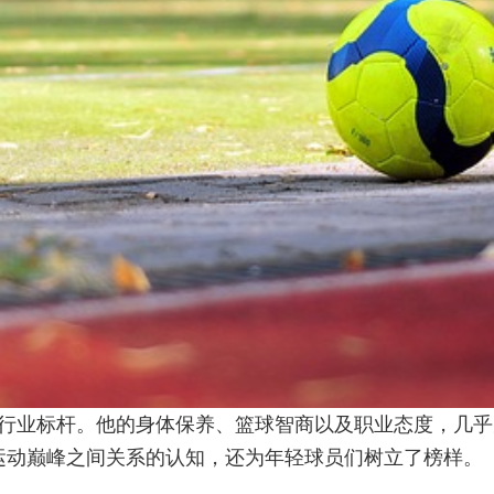
行业标杆。他的身体保养、篮球智商以及职业态度，几乎
运动巅峰之间关系的认知，还为年轻球员们树立了榜样。