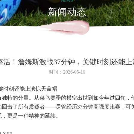
NEWS
新闻动态
整活！詹姆斯激战37分钟，关键时刻还能上
时间：2026-05-10
关键时刻还能上演惊天盖帽
拥有独特的分量。从菜鸟赛季的横空出世到如今年过四旬
行动回击了所有质疑者——尽管经历37分钟高强度比赛，
现，更是一种精神的延续。
？**