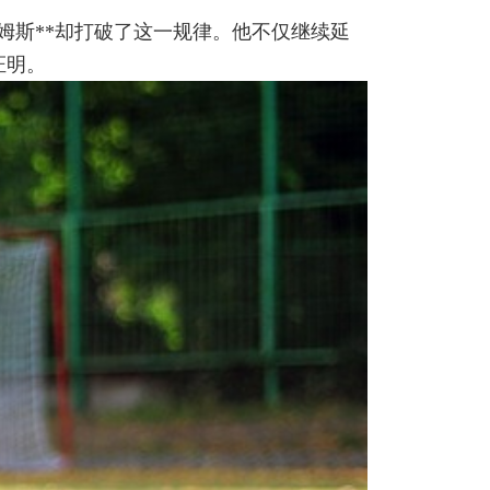
姆斯**却打破了这一规律。他不仅继续延
证明。