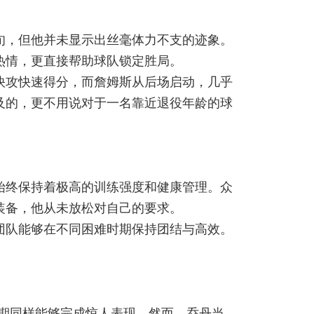
四旬，但他并未显示出丝毫体力不支的迹象。
热情，更直接帮助球队锁定胜局。
快攻快速得分，而詹姆斯从后场启动，几乎
企及的，更不用说对于一名靠近退役年龄的球
始终保持着极高的训练强度和健康管理。众
装备，他从未放松对自己的要求。
团队能够在不同困难时期保持团结与高效。
后期同样能够完成惊人表现。然而，乔丹当