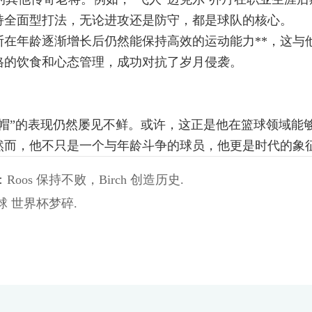
持全面型打法，无论进攻还是防守，都是球队的核心。
斯在年龄逐渐增长后仍然能保持高效的运动能力**，这
格的饮食和心态管理，成功对抗了岁月侵袭。
帽”的表现仍然屡见不鲜。或许，这正是他在篮球领域能够长
然而，他不只是一个与年龄斗争的球员，他更是时代的象
oos 保持不败，Birch 创造历史.
 世界杯梦碎.