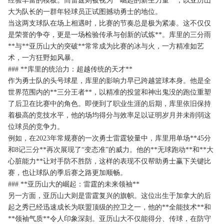
经验丰富的模板。而雷霆则被视为**崛起的新生力量**，以亚历山
大为队长的一群年轻球员正试图撼动勇士的地位。
当这两支球队在场上相遇时，比赛的节奏总是极为紧凑。这不仅仅
是荣誉的争夺，更是一场检验传承与创新的试炼**。库里的三分雨
**与**亚历山大的突破**常常成为比赛的冰与火，一方精准如艺
术，一方狂野如风暴。
### **库里的统治力：超越传统的天才**
作为勇士队的头号球星，库里的影响力早已跨越篮球本身。他是全
世界范围内的**三分王者**，以精准的投篮和神出鬼没的跑位重塑
了后卫在比赛中的角色。即便到了职业生涯的后期，库里依旧保持
着极高的竞技水平，他的场均得分与效率足以证明岁月并未削弱这
位球员的竞争力。
例如，在2023年常规赛的一次勇士雷霆较量中，库里用单场**45分
和8记三分**再次展现了“变态准”的威力。他的**无球跑动**和**大
心脏能力**让对手防不胜防，这样的表现不仅帮助勇士赢下关键比
赛，也让球队的季后赛之路更加顺畅。
### **亚历山大的崛起：雷霆的未来领袖**
另一方面，亚历山大则是雷霆复兴的旗帜。这位出生于加拿大的后
起之秀已经迅速成长为联盟顶级的控卫之一，他的**全能技术**和
**领袖气质**令人印象深刻。亚历山大不仅能得分、传球，在防守