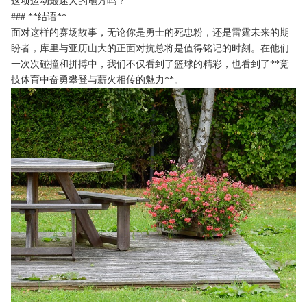
这项运动最迷人的地方吗？
### **结语**
面对这样的赛场故事，无论你是勇士的死忠粉，还是雷霆未来的期
盼者，库里与亚历山大的正面对抗总将是值得铭记的时刻。在他们
一次次碰撞和拼搏中，我们不仅看到了篮球的精彩，也看到了**竞
技体育中奋勇攀登与薪火相传的魅力**。