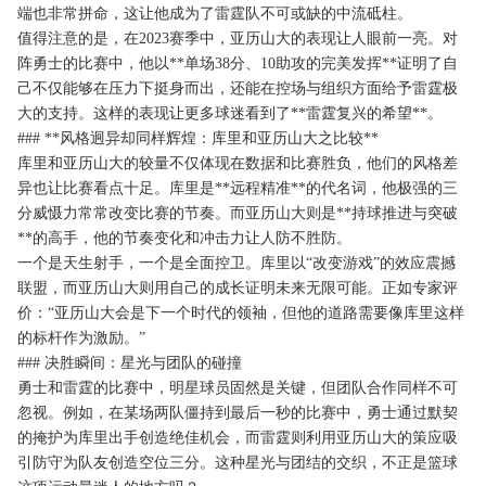
端也非常拼命，这让他成为了雷霆队不可或缺的中流砥柱。
值得注意的是，在2023赛季中，亚历山大的表现让人眼前一亮。对
阵勇士的比赛中，他以**单场38分、10助攻的完美发挥**证明了自
己不仅能够在压力下挺身而出，还能在控场与组织方面给予雷霆极
大的支持。这样的表现让更多球迷看到了**雷霆复兴的希望**。
### **风格迥异却同样辉煌：库里和亚历山大之比较**
库里和亚历山大的较量不仅体现在数据和比赛胜负，他们的风格差
异也让比赛看点十足。库里是**远程精准**的代名词，他极强的三
分威慑力常常改变比赛的节奏。而亚历山大则是**持球推进与突破
**的高手，他的节奏变化和冲击力让人防不胜防。
一个是天生射手，一个是全面控卫。库里以“改变游戏”的效应震撼
联盟，而亚历山大则用自己的成长证明未来无限可能。正如专家评
价：“亚历山大会是下一个时代的领袖，但他的道路需要像库里这样
的标杆作为激励。”
### 决胜瞬间：星光与团队的碰撞
勇士和雷霆的比赛中，明星球员固然是关键，但团队合作同样不可
忽视。例如，在某场两队僵持到最后一秒的比赛中，勇士通过默契
的掩护为库里出手创造绝佳机会，而雷霆则利用亚历山大的策应吸
引防守为队友创造空位三分。这种星光与团结的交织，不正是篮球