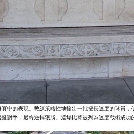
熱身賽中的表現。教練策略性地輸出一批擅長速度的球員
擾亂對手，最終逆轉獲勝。這場比賽被列為速度戰術成功