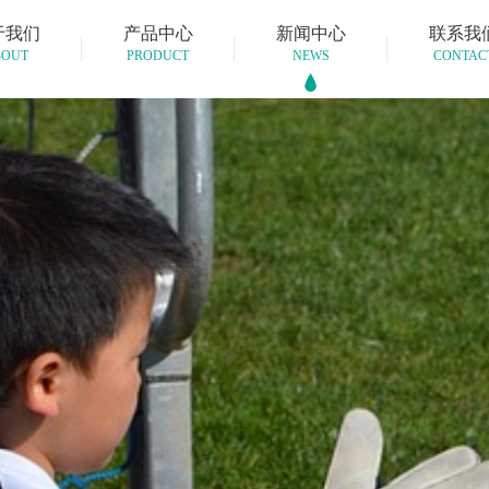
于我们
产品中心
新闻中心
联系我
BOUT
PRODUCT
NEWS
CONTAC