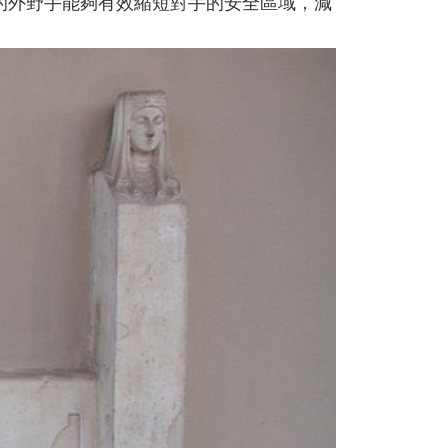
的外野手能夠有效縮短對手的安全區域，減