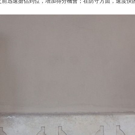
之前迅速搶佔到位，增加得分機會；在防守方面，速度快