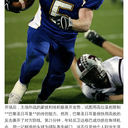
开场后，主场作战的蒙彼利埃积极展开攻势，试图用高位逼抢限制
**巴黎圣日耳曼**的传控能力。然而，巴黎圣日耳曼很快用高效的
反击撕开了对方防线。第21分钟，年轻后卫达格巴成功抓住角球机
会，用一记精准的头球为球队率先破门。这不仅是他个人职业生涯