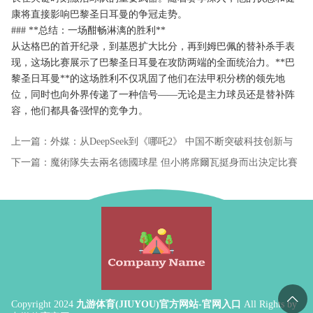
康将直接影响巴黎圣日耳曼的争冠走势。
### **总结：一场酣畅淋漓的胜利**
从达格巴的首开纪录，到基恩扩大比分，再到姆巴佩的替补杀手表
现，这场比赛展示了巴黎圣日耳曼在攻防两端的全面统治力。**巴
黎圣日耳曼**的这场胜利不仅巩固了他们在法甲积分榜的领先地
位，同时也向外界传递了一种信号——无论是主力球员还是替补阵
容，他们都具备强悍的竞争力。
上一篇：外媒：从DeepSeek到《哪吒2》 中国不断突破科技创新与
艺术创造极限.
下一篇：魔術隊失去兩名德國球星 但小將席爾瓦挺身而出決定比賽
勝負.
Copyright 2024
九游体育(JIUYOU)官方网站-官网入口
All Rights by