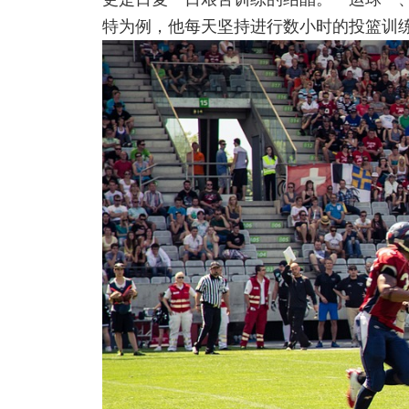
特为例，他每天坚持进行数小时的投篮训练