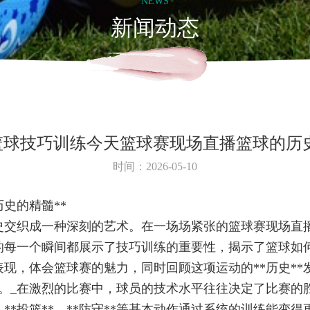
NEWS
新闻动态
篮球技巧训练今天篮球赛现场直播篮球的历史
时间：2026-05-10
史的精髓**
史交织成一种深刻的艺术。在一场场紧张的篮球赛现场直
的每一个瞬间都展示了技巧训练的重要性，揭示了篮球如
表现，体会篮球赛的魅力，同时回顾这项运动的**历史**
性。_在激烈的比赛中，球员的技术水平往往决定了比赛的
、**投篮**、**防守**等基本动作通过系统的训练能变