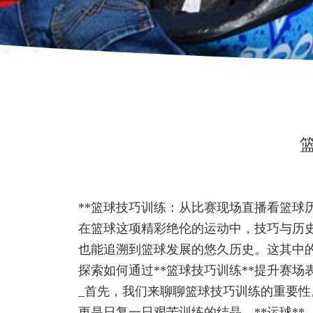
**篮球技巧训练：从比赛现场直播看篮球历
在篮球这项精彩绝伦的运动中，技巧与历
也能追溯到篮球发展的悠久历史。这其中
探索如何通过**篮球技巧训练**提升赛场
_首先，我们来聊聊篮球技巧训练的重要
更是日复一日艰苦训练的结晶。**运球**