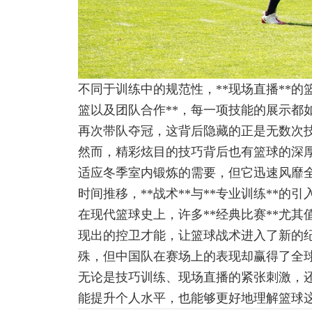
不同于训练中的规范性，**现场直播**
篮以及团队合作**，每一项技能的展示都如
再次带队夺冠，这背后隐藏的正是无数次
然而，精彩炫目的技巧背后也有篮球的深厚*
适应冬季室内锻炼的需要，但它迅速风靡
时间推移，**战术**与**专业训练**
在现代篮球史上，许多**经典比赛**尤其
现出的控卫才能，让篮球战术进入了新的纪
殊，但中国队在赛场上的表现却赢得了全
无论是技巧训练、现场直播的紧张刺激，还
能提升个人水平，也能够更好地理解篮球