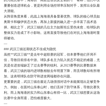
的几轮比赛中，海港以**高效进攻以及坚韧防守**著称，他们不仅
屡屡创造进球机会，更是利用全场控球率压制对手，发挥出全队最
大潜能。
从阵容角度来看，此战上海海港具备显著优势。球队的核心球员如
奥斯卡和穆伊状态火热，再加上新援的融入进一步丰富了战术选
择。相比之下，武汉三镇的几位主力如斯坦丘受伤未愈，给球队的
整体实力造成了不小影响。这将直接导致他们在对抗上海海港时显
得被动。
---
### 武汉三镇近期状态不佳成为隐忧
虽然**武汉三镇**是去年中超联赛的冠军，但本赛季他们开局不
佳，导致目前排名中游。球队多名主力陷入状态不稳定的难题，尤
其是在进攻端缺乏了过去赛季的锐利。从2023赛季的比赛数据来
看，武汉三镇的场均进球数相较去年明显下降，而丢球数却有所增
加。这表明球队在防守和进攻两端都存在问题。
更重要的是，武汉三镇在最近几场强强对话中未能展现出足够竞争
力。例如，在面对山东泰山时，他们丢掉了防守体系，导致比赛失
利。而上海海港的实力和山东泰山有得一比，武汉三镇想要从这场
比赛中全身而退，恐怕难度极大。
---