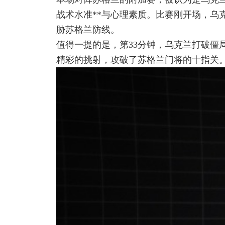
战术水准**与心理素质。比赛刚开场，
胁苏格兰防线。
值得一提的是，第33分钟，乌克兰打破僵
精彩的挑射，攻破了苏格兰门将的十指关。