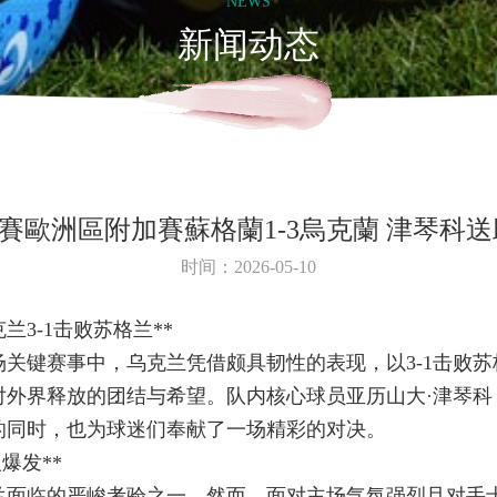
NEWS
新闻动态
賽歐洲區附加賽蘇格蘭1-3烏克蘭 津琴科送
时间：2026-05-10
3-1击败苏格兰**
一场关键赛事中，乌克兰凭借颇具韧性的表现，以3-1击败
放的团结与希望。队内核心球员亚历山大·津琴科（Oleksa
的同时，也为球迷们奉献了一场精彩的对决。
爆发**
兰面临的严峻考验之一。然而，面对主场气氛强烈且对手士