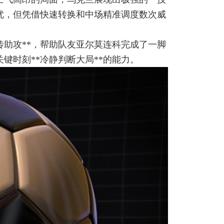
优，但凭借快速转换和中场精准调度数次威
传助攻**，帮助队友亚尔莫连科完成了一脚
时刻**冷静判断大局**的能力。