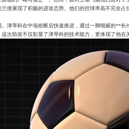
乌克兰便展现了积极的进攻态势。他们的控球率虽不完全占
局。津琴科在中场抢断后快速推进，通过一脚细腻的**长
这次助攻不仅彰显了津琴科的技术能力，更体现了他在关键