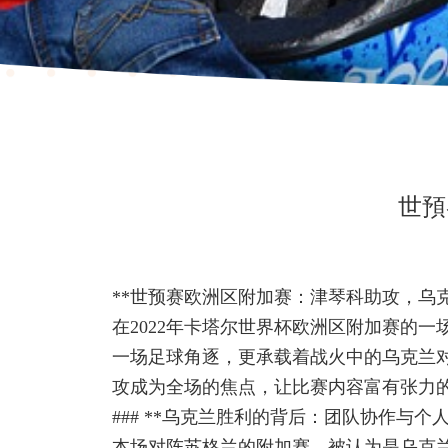
世預
**世预赛欧洲区附加赛：津琴科助攻，乌克兰
在2022年卡塔尔世界杯欧洲区附加赛的
一场足球角逐，更承载着战火中的乌克兰对外界释
攻成为全场的焦点，让比赛内容富有张力
### **乌克兰胜利的背后：团队协作与个人
本场对阵苏格兰的附加赛，被认为是乌克