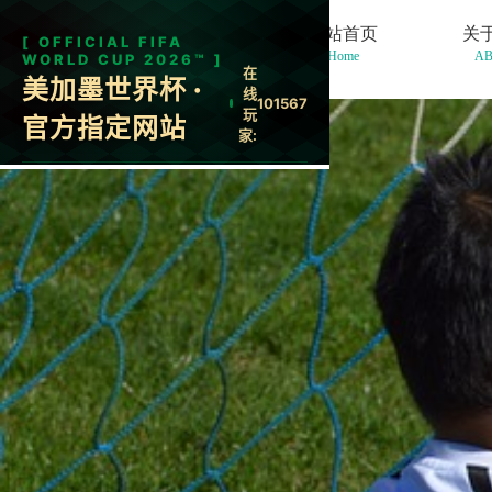
网站首页
关
Home
A