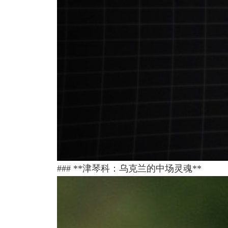
### **津琴科：乌克兰的中场灵魂**